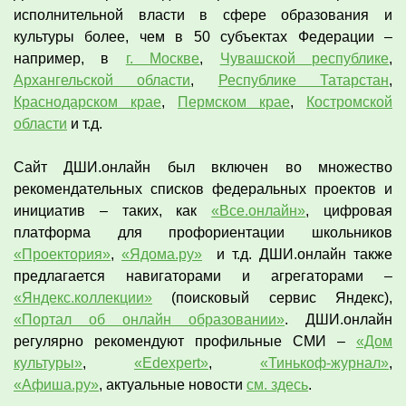
исполнительной власти в сфере образования и
культуры более, чем в 50 субъектах Федерации –
например, в
г. Москве
,
Чувашской республике
,
Архангельской области
,
Республике Татарстан
,
Краснодарском крае
,
Пермском крае
,
Костромской
области
и т.д.
Сайт ДШИ.онлайн был включен во множество
рекомендательных списков федеральных проектов и
инициатив – таких, как
«Все.онлайн»
, цифровая
платформа для профориентации школьников
«Проектория»
,
«Ядома.ру»
и т.д. ДШИ.онлайн также
предлагается навигаторами и агрегаторами –
«Яндекс.коллекции»
(поисковый сервис Яндекс),
«Портал об онлайн образовании»
. ДШИ.онлайн
регулярно рекомендуют профильные СМИ –
«Дом
культуры»
,
«Edexpert»
,
«Тинькоф-журнал»
,
«Афиша.ру»
, актуальные новости
см. здесь
.