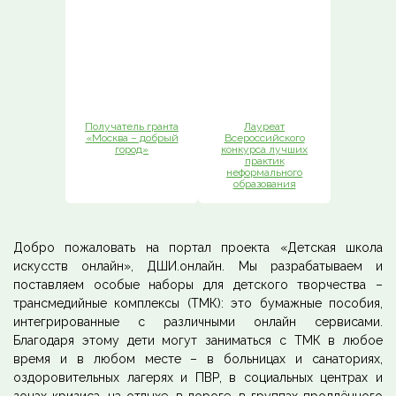
Получатель гранта
Лауреат
«Москва – добрый
Всероссийского
город»
конкурса лучших
практик
неформального
образования
Добро пожаловать на портал проекта «Детская школа
искусств онлайн», ДШИ.онлайн. Мы разрабатываем и
поставляем особые наборы для детского творчества –
трансмедийные комплексы (ТМК): это бумажные пособия,
интегрированные с различными онлайн сервисами.
Благодаря этому дети могут заниматься с ТМК в любое
время и в любом месте – в больницах и санаториях,
оздоровительных лагерях и ПВР, в социальных центрах и
зонах кризиса, на отдыхе, в дороге, в группах продлённого